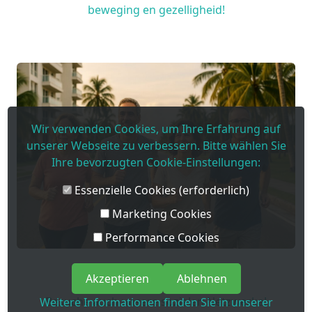
beweging en gezelligheid!
Wir verwenden Cookies, um Ihre Erfahrung auf
unserer Webseite zu verbessern. Bitte wählen Sie
Ihre bevorzugten Cookie-Einstellungen:
Essenzielle Cookies (erforderlich)
Marketing Cookies
Performance Cookies
Akzeptieren
Ablehnen
Besuche auch unsere sozialen Netzwerke!
Weitere Informationen finden Sie in unserer